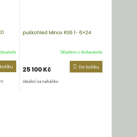
ED
puškohled Minox RS6 1- 6×24
davatele
Skladem u dodavatele
košíku
Do košíku
25 100 Kč
ro
ideální na naháňku