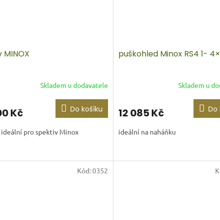
iv MINOX
puškohled Minox RS4 1- 4
Skladem u dodavatele
Skladem u do
Do košíku
Do 
00 Kč
12 085 Kč
, ideální pro spektiv Minox
ideální na naháňku
Kód:
0352
K