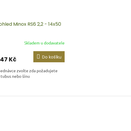
ohled Minox RS6 2,2 - 14x50
Skladem u dodavatele
Do košíku
947 Kč
jednávce zvolte zda požadujete
 tubus nebo šínu
O
v
l
á
d
a
c
í