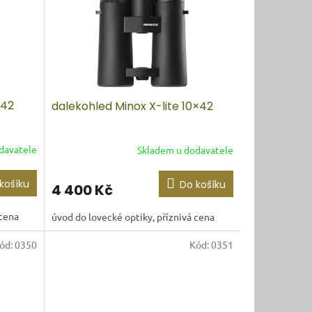
×42
dalekohled Minox X-lite 10×42
davatele
Skladem u dodavatele
košíku
Do košíku
4 400 Kč
 cena
úvod do lovecké optiky, příznivá cena
ód:
0350
Kód:
0351