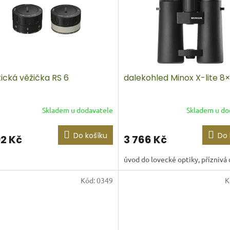
tická věžička RS 6
dalekohled Minox X-lite 8
Skladem u dodavatele
Skladem u do
Do košíku
Do 
92 Kč
3 766 Kč
úvod do lovecké optiky, příznivá
Kód:
0349
K