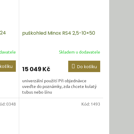
×24
puškohled Minox RS4 2,5-10×50
davatele
Skladem u dodavatele
košíku
Do košíku
15 049 Kč
univerzální použití Při objednávce
uveďte do poznámky, zda chcete kulatý
tubus nebo šínu
ód:
0348
Kód:
1493