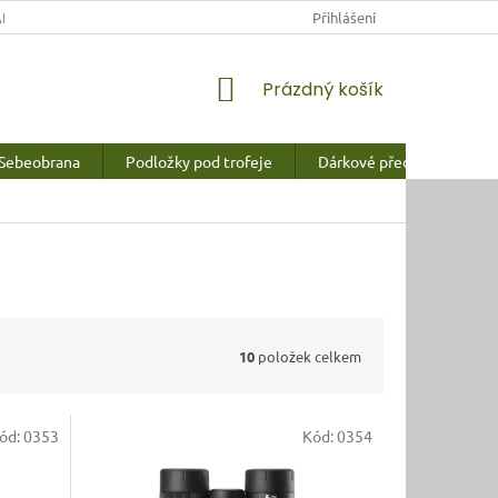
NY OSOBNÍCH ÚDAJŮ
Přihlášení
NÁKUPNÍ
Prázdný košík
KOŠÍK
Sebeobrana
Podložky pod trofeje
Dárkové předměty a vychy
10
položek celkem
ód:
0353
Kód:
0354