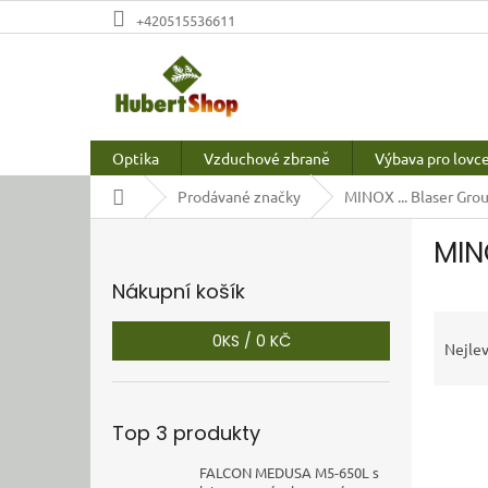
Přejít
+420515536611
na
obsah
Optika
Vzduchové zbraně
Výbava pro lovc
Domů
Prodávané značky
MINOX ... Blaser Gro
P
MIN
o
s
Nákupní košík
t
Ř
r
0
KS /
0 KČ
a
a
Nejlev
z
n
e
n
V
n
í
Top 3 produkty
ý
í
p
p
p
a
FALCON MEDUSA M5-650L s