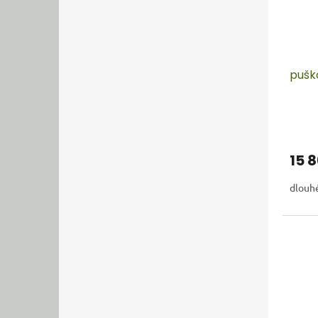
pušk
15 
dlouhé