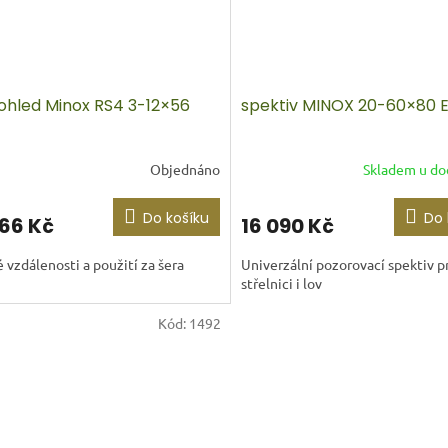
ohled Minox RS4 3-12×56
spektiv MINOX 20-60×80 
Objednáno
Skladem u do
Do košíku
Do 
866 Kč
16 090 Kč
 vzdálenosti a použití za šera
Univerzální pozorovací spektiv p
střelnici i lov
Kód:
1492