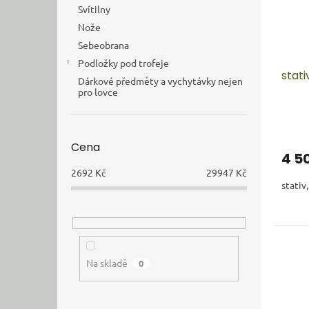
Svítilny
Nože
Sebeobrana
Podložky pod trofeje
stat
Dárkové předměty a vychytávky nejen
pro lovce
Cena
4 5
2692
Kč
29947
Kč
stativ
Na skladě
0