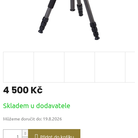
4 500 Kč
Měrná
Skladem u dodavatele
cena:
Můžeme doručit do:
19.8.2026
Přidat do košíku