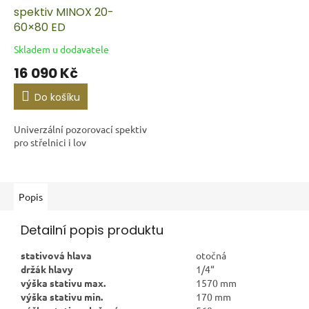
spektiv MINOX 20-
60×80 ED
Skladem u dodavatele
16 090 Kč
Do košíku
Univerzální pozorovací spektiv
pro střelnici i lov
Popis
Detailní popis produktu
stativová hlava
otočná
držák hlavy
1/4“
výška stativu max.
1570 mm
výška stativu min.
170 mm