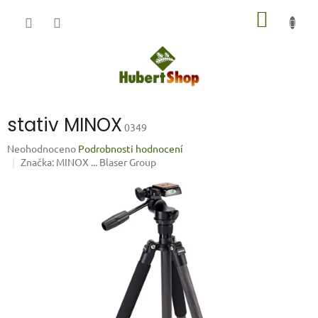
Přejít
NÁKUP
na
obsah
KOŠÍK
stativ MINOX
0349
Průměrné
Neohodnoceno
Podrobnosti hodnocení
hodnocení
Značka:
MINOX ... Blaser Group
produktu
je
0,0
z
5
hvězdiček.