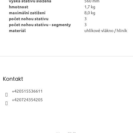
výška stativu složená
560 mm
hmotnost
1,7 kg
maximální zatížení
8,0 kg
počet nohou stativu
3
počet nohou stativu - segmenty
3
materiál
uhlíkové vlákno / hliník
Z
á
p
a
Kontakt
t
í
+420515536611
+420724354205