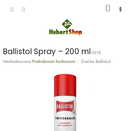
Přejít
NÁKUP
na
obsah
KOŠÍK
Ballistol Spray – 200 ml
0370
Průměrné
Neohodnoceno
Podrobnosti hodnocení
Značka:
Ballistol
hodnocení
produktu
je
0,0
z
5
hvězdiček.