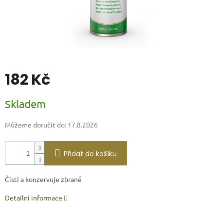
182 Kč
Měrná
Skladem
cena:
Můžeme doručit do:
17.8.2026
Přidat do košíku
Čistí a konzervuje zbraně
Detailní informace