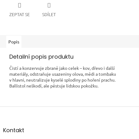
ZEPTAT SE
SDÍLET
Popis
Detailní popis produktu
Čistí a konzervuje zbraně jako celek – kov, dřevo i další
materiály, odstraňuje usazeniny olova, mědi a tombaku
v hlavni, neutralizuje kyselé splodiny po hoření prachu.
Ballistol neškodí, ale pěstuje lidskou pokožku.
Z
á
p
a
Kontakt
t