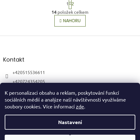
S
1
2
t
O
r
14
položek celkem
v
á
l
NAHORU
n
á
k
o
d
v
Z
a
á
c
á
n
í
p
í
p
a
Kontakt
r
t
v
í
+420515536611
k
y
+420724354205
v
ý
K personalizaci obsahu a reklam, poskytování funkcí
p
sociálních médií a analýze naší návštěvnosti využíváme
i
soubory cookies. Více informací
zde
.
s
u
Vytvořil Shoptet
Nastavení
Copyright 2026
HubertShop
. Všechna práva vyhrazena.
Upravit