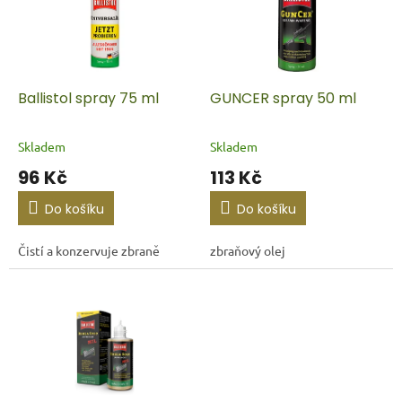
i
r
s
o
p
d
r
u
o
k
d
t
Ballistol spray 75 ml
GUNCER spray 50 ml
u
ů
k
Skladem
Skladem
t
96 Kč
113 Kč
ů
Do košíku
Do košíku
Čistí a konzervuje zbraně
zbraňový olej