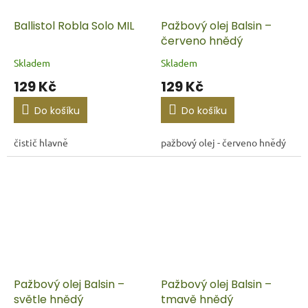
Ballistol Robla Solo MIL
Pažbový olej Balsin –
červeno hnědý
Skladem
Skladem
129 Kč
129 Kč
Do košíku
Do košíku
čistič hlavně
pažbový olej - červeno hnědý
Pažbový olej Balsin –
Pažbový olej Balsin –
světle hnědý
tmavě hnědý