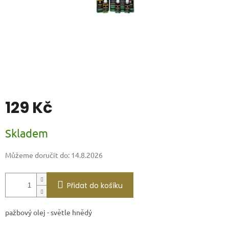
129 Kč
Měrná
Skladem
cena:
Můžeme doručit do:
14.8.2026
Přidat do košíku
pažbový olej - světle hnědý