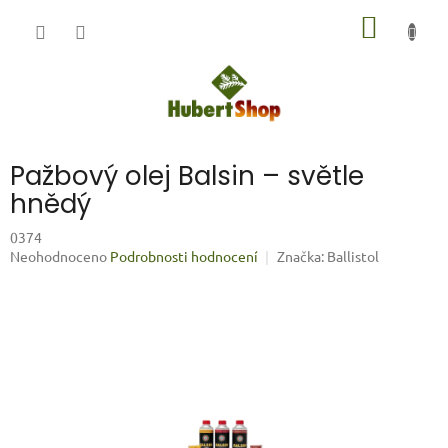
Přejít
NÁKUP
na
obsah
KOŠÍK
Pažbový olej Balsin – světle
hnědý
0374
Průměrné
Neohodnoceno
Podrobnosti hodnocení
Značka:
Ballistol
hodnocení
produktu
je
0,0
z
5
hvězdiček.