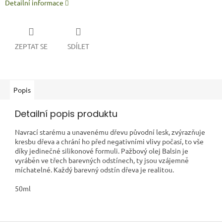
Detailní informace
ZEPTAT SE
SDÍLET
Popis
Detailní popis produktu
Na
vrací starému a unavenému dřevu původní lesk, zvýrazňuje
kresbu dřeva a chrání ho před negativními vlivy počasí, to vše
díky jedinečné silikonové formuli. Pažbový olej Balsin je
vyráběn ve třech barevných odstínech, ty jsou vzájemně
míchatelné. Každý barevný odstín dřeva je realitou.
50ml