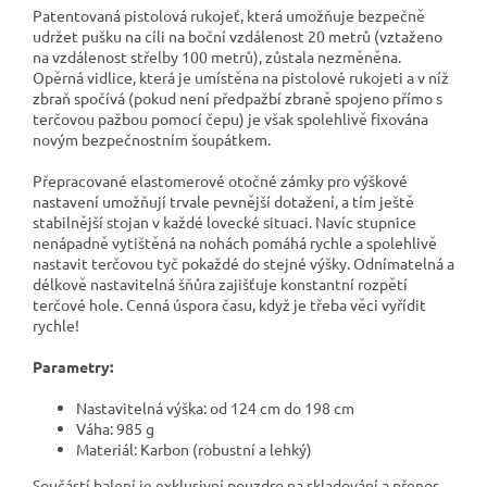
Patentovaná pistolová rukojeť, která umožňuje bezpečně
udržet pušku na cíli na boční vzdálenost 20 metrů (vztaženo
na vzdálenost střelby 100 metrů), zůstala nezměněna.
Opěrná vidlice, která je umístěna na pistolové rukojeti a v níž
zbraň spočívá (pokud není předpažbí zbraně spojeno přímo s
terčovou pažbou pomocí čepu) je však spolehlivě fixována
novým bezpečnostním šoupátkem.
Přepracované elastomerové otočné zámky pro výškové
nastavení umožňují trvale pevnější dotažení, a tím ještě
stabilnější stojan v každé lovecké situaci. Navíc stupnice
nenápadně vytištěná na nohách pomáhá rychle a spolehlivě
nastavit terčovou tyč pokaždé do stejné výšky. Odnímatelná a
délkově nastavitelná šňůra zajišťuje konstantní rozpětí
terčové hole. Cenná úspora času, když je třeba věci vyřídit
rychle!
Parametry:
Nastavitelná výška: od 124 cm do 198 cm
Váha: 985 g
Materiál: Karbon (robustní a lehký)
Součástí balení je exklusivní pouzdro na skladování a přenos