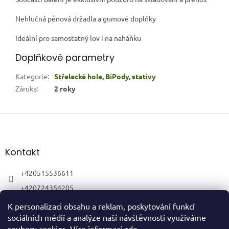
Nehlučná pěnová držadla a gumové doplňky
Ideální pro samostatný lov i na naháňku
Doplňkové parametry
Kategorie
:
Střelecké hole, BiPody, stativy
Záruka
:
2 roky
Z
á
p
a
Kontakt
t
í
+420515536611
+420724354205
K personalizaci obsahu a reklam, poskytování funkcí
sociálních médií a analýze naší návštěvnosti využíváme
soubory cookies. Více informací
zde
.