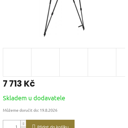
7 713 Kč
Měrná
Skladem u dodavatele
cena:
Můžeme doručit do:
19.8.2026
Přidat do košíku