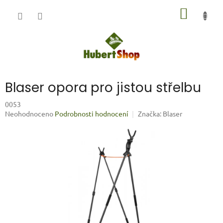
Přejít
NÁKUP
na
obsah
KOŠÍK
Blaser opora pro jistou střelbu
0053
Průměrné
Neohodnoceno
Podrobnosti hodnocení
Značka:
Blaser
hodnocení
produktu
je
0,0
z
5
hvězdiček.