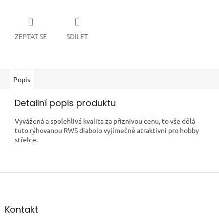
ZEPTAT SE
SDÍLET
Popis
Detailní popis produktu
Vyvážená a spolehlivá kvalita za příznivou cenu, to vše dělá
tuto rýhovanou RWS diabolo vyjímečně atraktivní pro hobby
střelce.
Z
á
p
a
Kontakt