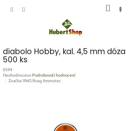
Přejít
NÁKUP
na
obsah
KOŠÍK
diabolo Hobby, kal. 4,5 mm dóza
500 ks
0594
Průměrné
Neohodnoceno
Podrobnosti hodnocení
hodnocení
Značka:
RWS Ruag Ammotec
produktu
je
0,0
z
5
hvězdiček.