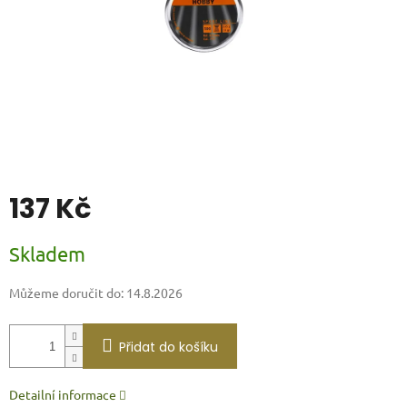
137 Kč
Měrná
Skladem
cena:
Můžeme doručit do:
14.8.2026
Přidat do košíku
Detailní informace