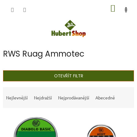
Přejít
NÁKUP
na
obsah
KOŠÍK
RWS Ruag Ammotec
OTEVŘÍT FILTR
Ř
a
Nejlevnější
Nejdražší
Nejprodávanější
Abecedně
z
e
V
n
ý
í
p
p