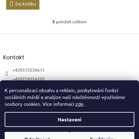
Do košíku
5
položek celkem
O
v
l
Z
á
á
d
p
a
a
Kontakt
c
t
í
í
+420515536611
p
r
+420724354205
v
k
K personalizaci obsahu a reklam, poskytování funkcí
y
sociálních médií a analýze naší návštěvnosti využíváme
v
soubory cookies. Více informací
zde
.
ý
p
Vytvořil Shoptet
i
Nastavení
s
u
Copyright 2026
HubertShop
. Všechna práva vyhrazena.
Upravit