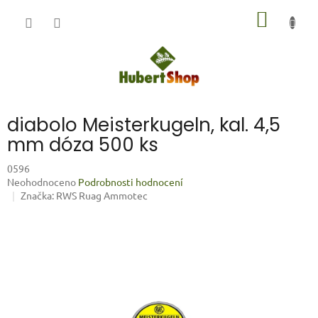
Přejít
NÁKUP
na
obsah
KOŠÍK
diabolo Meisterkugeln, kal. 4,5
mm dóza 500 ks
0596
Průměrné
Neohodnoceno
Podrobnosti hodnocení
hodnocení
Značka:
RWS Ruag Ammotec
produktu
je
0,0
z
5
hvězdiček.