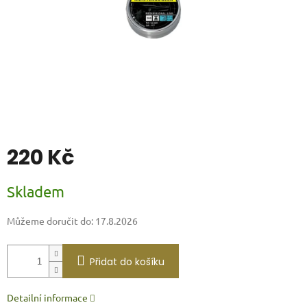
220 Kč
Měrná
Skladem
cena:
Můžeme doručit do:
17.8.2026
Přidat do košíku
Detailní informace