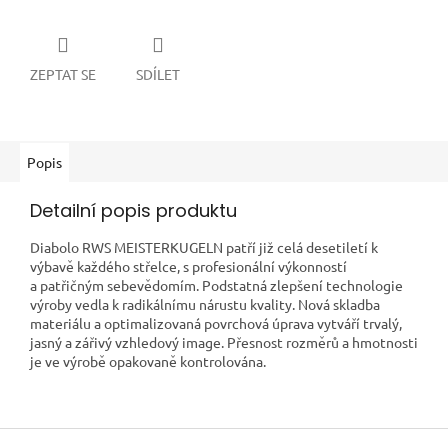
ZEPTAT SE
SDÍLET
Popis
Detailní popis produktu
Diabolo RWS MEISTERKUGELN patří již celá desetiletí k
výbavě každého střelce, s profesionální výkonností
a patřičným sebevědomím. Podstatná zlepšení technologie
výroby vedla k radikálnímu nárustu kvality. Nová skladba
materiálu a optimalizovaná povrchová úprava vytváří trvalý,
jasný a zářivý vzhledový image. Přesnost rozměrů a hmotnosti
je ve výrobě opakovaně kontrolována.
Z