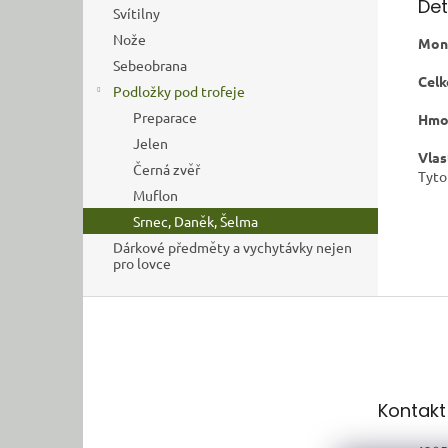
Det
Svítilny
Nože
Mont
Sebeobrana
Celk
Podložky pod trofeje
Preparace
Hmo
Jelen
Vlas
Černá zvěř
Tyto
Muflon
Srnec, Daněk, Šelma
Dárkové předměty a vychytávky nejen
pro lovce
Z
á
p
a
t
Kontakt
í