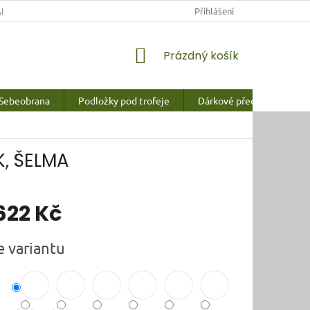
NY OSOBNÍCH ÚDAJŮ
Přihlášení
NÁKUPNÍ
Prázdný košík
KOŠÍK
Sebeobrana
Podložky pod trofeje
Dárkové předměty a vychy
K, ŠELMA
622 Kč
e variantu