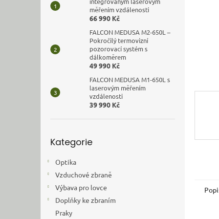
n
integrovaným laserovým
měřením vzdálenosti
e
66 990 Kč
l
FALCON MEDUSA M2-650L –
Pokročilý termovizní
pozorovací systém s
dálkoměrem
49 990 Kč
FALCON MEDUSA M1-650L s
laserovým měřením
vzdálenosti
39 990 Kč
Přeskočit
Kategorie
kategorie
Optika
Vzduchové zbraně
Výbava pro lovce
Popi
Doplňky ke zbraním
Praky