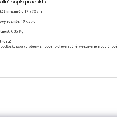
ailní popis produktu
ážní rozměr:
12 x 20 cm
ový rozměr:
19
x 30 cm
tnost:
0,35 Kg
tnosti:
 podložky jsou vyrobeny z lipového dřeva, ručně vyřezávané a povrchov