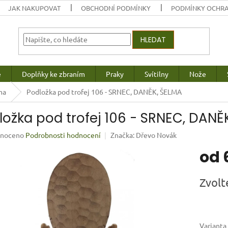
JAK NAKUPOVAT
OBCHODNÍ PODMÍNKY
PODMÍNKY OCHRA
HLEDAT
e
Doplňky ke zbraním
Praky
Svítilny
Nože
ma
Podložka pod trofej 106 - SRNEC, DANĚK, ŠELMA
ložka pod trofej 106 - SRNEC, DANĚ
né
noceno
Podrobnosti hodnocení
Značka:
Dřevo Novák
ení
od
u
Měrná
Zvolt
cena:
ek.
Varianta