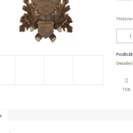
Můžeme d
P
odložk
Detailní
TISK
s