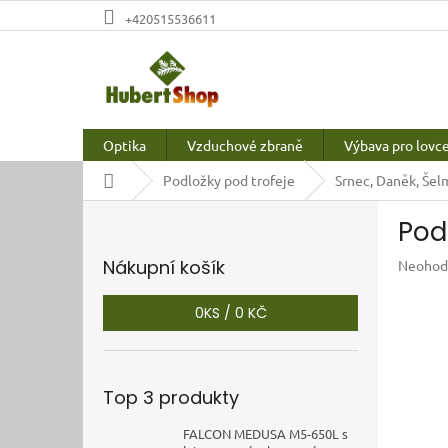
Přejít
+420515536611
na
obsah
Optika
Vzduchové zbraně
Výbava pro lovc
Domů
Podložky pod trofeje
Srnec, Daněk, Šel
P
Pod
o
s
Nákupní košík
Průměr
Neohod
t
hodnoc
r
produkt
0
KS /
0 KČ
a
je
n
0,0
z
n
5
í
Top 3 produkty
hvězdič
p
a
FALCON MEDUSA M5-650L s