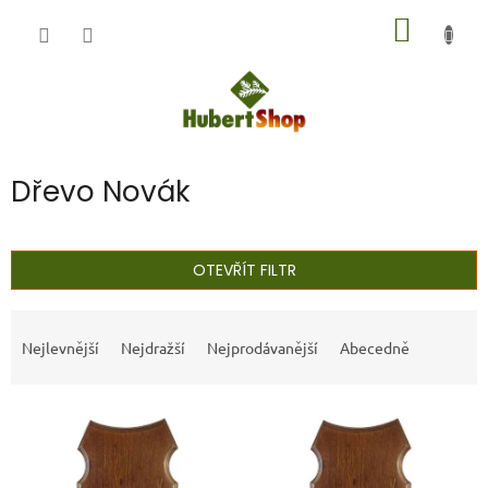
Přejít
NÁKUP
na
obsah
KOŠÍK
Dřevo Novák
OTEVŘÍT FILTR
Ř
a
Nejlevnější
Nejdražší
Nejprodávanější
Abecedně
z
e
V
n
ý
í
p
p