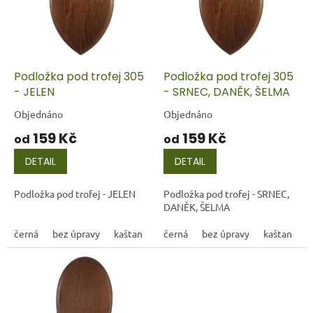
i
r
s
o
p
d
r
u
o
k
d
t
Podložka pod trofej 305
Podložka pod trofej 305
u
ů
- JELEN
- SRNEC, DANĚK, ŠELMA
k
Objednáno
Objednáno
t
159 Kč
159 Kč
ů
od
od
DETAIL
DETAIL
Podložka pod trofej - JELEN
Podložka pod trofej - SRNEC,
DANĚK, ŠELMA
černá
bez úpravy
kaštan
černá
bez úpravy
kaštan