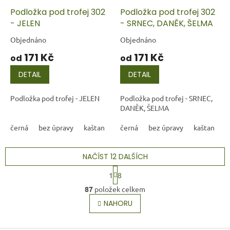
Podložka pod trofej 302
Podložka pod trofej 302
- JELEN
- SRNEC, DANĚK, ŠELMA
Objednáno
Objednáno
171 Kč
171 Kč
od
od
DETAIL
DETAIL
Podložka pod trofej - JELEN
Podložka pod trofej - SRNEC,
DANĚK, ŠELMA
černá
bez úpravy
kaštan
černá
bez úpravy
kaštan
NAČÍST 12 DALŠÍCH
S
1
8
t
O
r
87
položek celkem
v
á
l
NAHORU
n
á
k
o
d