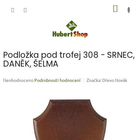
Přejít
NÁKUP
na
obsah
KOŠÍK
Podložka pod trofej 308 - SRNEC,
DANĚK, ŠELMA
Průměrné
Neohodnoceno
Podrobnosti hodnocení
Značka:
Dřevo Novák
hodnocení
produktu
je
0,0
z
5
hvězdiček.