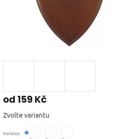
od
159 Kč
Měrná
Zvolte variantu
cena:
Varianta