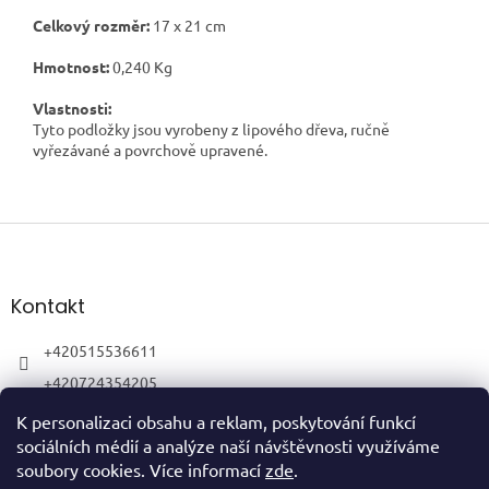
Celkový rozměr:
17
x 21 cm
Hmotnost:
0,240 Kg
Vlastnosti:
Tyto podložky jsou vyrobeny z lipového dřeva, ručně
vyřezávané a povrchově upravené.
Z
á
p
a
Kontakt
t
í
+420515536611
+420724354205
K personalizaci obsahu a reklam, poskytování funkcí
sociálních médií a analýze naší návštěvnosti využíváme
soubory cookies. Více informací
zde
.