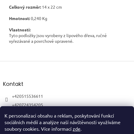
Celkový rozměr:
14
x 22 cm
Hmotnost:
0,240 Kg
Vlastnosti:
Tyto podložky jsou vyrobeny z lipového dřeva, ručně
vyřezávané a povrchově upravené.
Z
á
p
a
Kontakt
t
í
+420515536611
+420724354205
K personalizaci obsahu a reklam, poskytování funkcí
sociálních médií a analýze naší návštěvnosti využíváme
soubory cookies. Více informací
zde
.