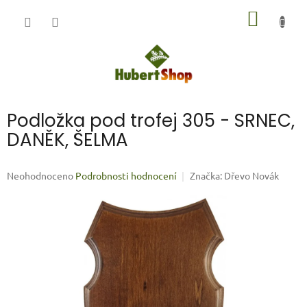
Přejít
NÁKUP
na
obsah
KOŠÍK
Podložka pod trofej 305 - SRNEC,
DANĚK, ŠELMA
Průměrné
Neohodnoceno
Podrobnosti hodnocení
Značka:
Dřevo Novák
hodnocení
produktu
je
0,0
z
5
hvězdiček.