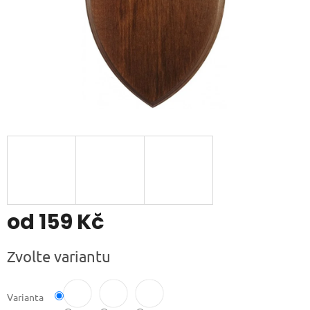
od
159 Kč
Měrná
Zvolte variantu
cena:
Varianta