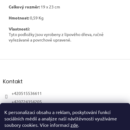
Celkový rozměr:
19
x 23 cm
Hmotnost:
0,59 Kg
Vlastnosti:
Tyto podložky jsou vyrobeny z lipového dřeva, ručně
vyřezávané a povrchově upravené.
Z
á
p
a
Kontakt
t
í
+420515536611
+420724354205
K personalizaci obsahu a reklam, poskytování funkcí
sociálních médií a analýze naší návštěvnosti využíváme
soubory cookies. Více informací
zde
.