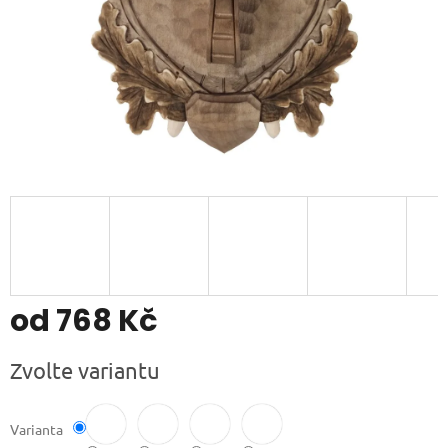
od
768 Kč
Měrná
Zvolte variantu
cena:
Varianta