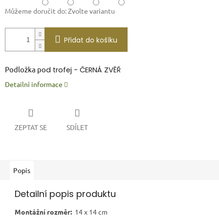
Můžeme doručit do:
Zvolte variantu
Přidat do košíku
P
odložka p
o
d trofej - ČERNÁ ZVĚŘ
Detailní informace
ZEPTAT SE
SDÍLET
Popis
Detailní popis produktu
Montážní rozměr:
14 x 14 cm