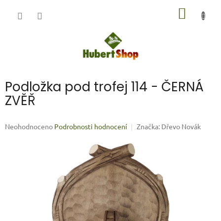
Přejít
NÁKUP
na
obsah
KOŠÍK
Podložka pod trofej 114 - ČERNÁ
ZVĚŘ
Průměrné
Neohodnoceno
Podrobnosti hodnocení
Značka:
Dřevo Novák
hodnocení
produktu
je
0,0
z
5
hvězdiček.