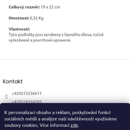
Celkový rozměr:
19
x 22 cm
Hmotnost:
0,32 Kg
Vlastnosti:
Tyto podložky jsou vyrobeny z lipového dřeva, ručně
vyřezávané a povrchově upravené.
Z
á
p
a
Kontakt
t
í
+420515536611
+420724354205
K personalizaci obsahu a reklam, poskytování funkcí
sociálních médií a analýze naší návštěvnosti využíváme
soubory cookies. Více informací
zde
.