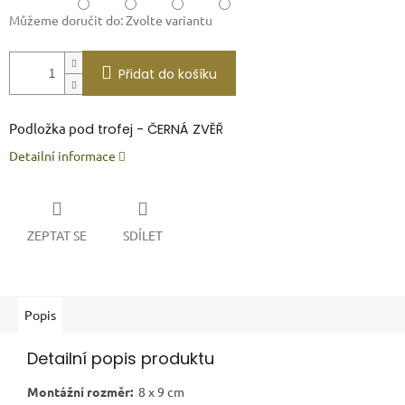
Můžeme doručit do:
Zvolte variantu
Přidat do košíku
P
odložka p
o
d trofej - ČERNÁ ZVĚŘ
Detailní informace
ZEPTAT SE
SDÍLET
Popis
Detailní popis produktu
Montážní rozměr:
8 x 9 cm