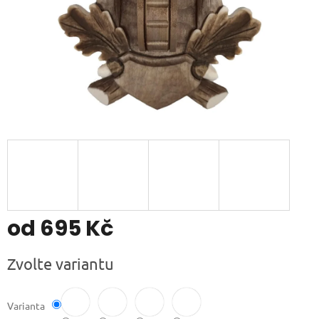
od
695 Kč
Měrná
Zvolte variantu
cena:
Varianta