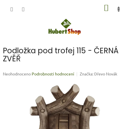
Přejít
NÁKUP
na
obsah
KOŠÍK
Podložka pod trofej 115 - ČERNÁ
ZVĚŘ
Průměrné
Neohodnoceno
Podrobnosti hodnocení
Značka:
Dřevo Novák
hodnocení
produktu
je
0,0
z
5
hvězdiček.