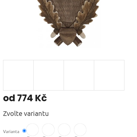
od
774 Kč
Měrná
Zvolte variantu
cena:
Varianta