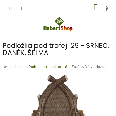
Přejít
NÁKUP
na
obsah
KOŠÍK
Podložka pod trofej 129 - SRNEC,
DANĚK, ŠELMA
Průměrné
Neohodnoceno
Podrobnosti hodnocení
Značka:
Dřevo Novák
hodnocení
produktu
je
0,0
z
5
hvězdiček.