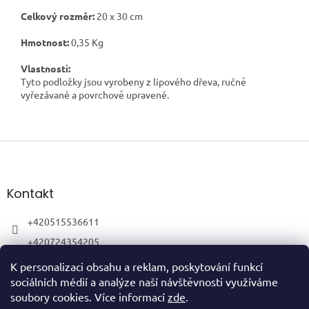
Celkový rozměr:
20
x 30 cm
Hmotnost:
0,35 Kg
Vlastnosti:
Tyto podložky jsou vyrobeny z lipového dřeva, ručně
vyřezávané a povrchově upravené.
Z
á
p
a
Kontakt
t
í
+420515536611
+420724354205
K personalizaci obsahu a reklam, poskytování funkcí
sociálních médií a analýze naší návštěvnosti využíváme
soubory cookies. Více informací
zde
.