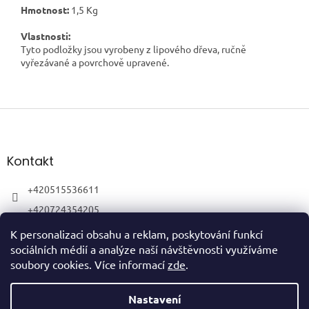
Hmotnost:
1,5 Kg
Vlastnosti:
Tyto podložky jsou vyrobeny z lipového dřeva, ručně
vyřezávané a povrchově upravené.
Z
á
p
a
Kontakt
t
í
+420515536611
+420724354205
K personalizaci obsahu a reklam, poskytování funkcí
sociálních médií a analýze naší návštěvnosti využíváme
soubory cookies. Více informací
zde
.
Vytvořil Shoptet
Nastavení