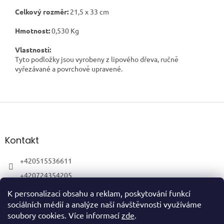
Celkový rozměr:
21,5
x 33 cm
Hmotnost:
0,530 Kg
Vlastnosti:
Tyto podložky jsou vyrobeny z lipového dřeva, ručně
vyřezávané a povrchově upravené.
Z
á
p
a
Kontakt
t
í
+420515536611
+420724354205
K personalizaci obsahu a reklam, poskytování funkcí
sociálních médií a analýze naší návštěvnosti využíváme
soubory cookies. Více informací
zde
.