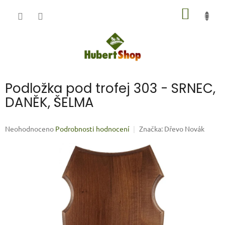
Přejít
NÁKUP
na
obsah
KOŠÍK
Podložka pod trofej 303 - SRNEC,
DANĚK, ŠELMA
Průměrné
Neohodnoceno
Podrobnosti hodnocení
Značka:
Dřevo Novák
hodnocení
produktu
je
0,0
z
5
hvězdiček.