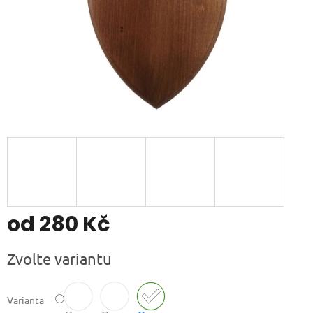
od
280 Kč
Měrná
Zvolte variantu
cena:
Varianta