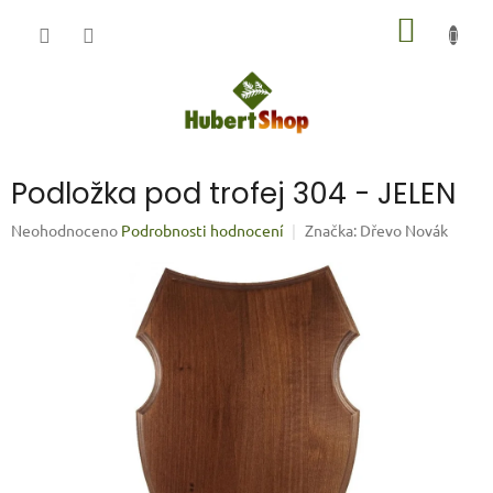
Přejít
NÁKUP
na
obsah
KOŠÍK
Podložka pod trofej 304 - JELEN
Průměrné
Neohodnoceno
Podrobnosti hodnocení
Značka:
Dřevo Novák
hodnocení
produktu
je
0,0
z
5
hvězdiček.