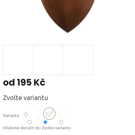
od
195 Kč
Měrná
Zvolte variantu
cena:
Varianta
Můžeme doručit do:
Zvolte variantu