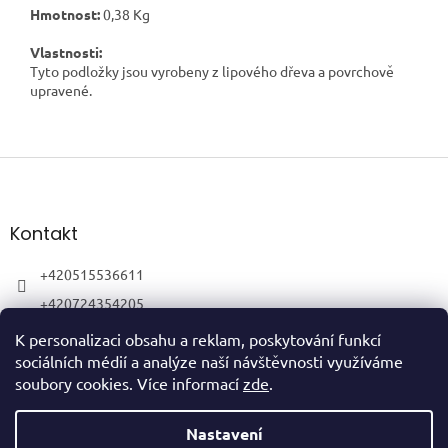
Hmotnost:
0,38 Kg
Vlastnosti:
Tyto podložky jsou vyrobeny z lipového dřeva a povrchově
upravené.
Z
á
p
a
Kontakt
t
í
+420515536611
+420724354205
K personalizaci obsahu a reklam, poskytování funkcí
sociálních médií a analýze naší návštěvnosti využíváme
soubory cookies. Více informací
zde
.
Vytvořil Shoptet
Nastavení