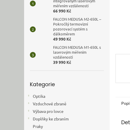
n
integrovaným laserovým
měřením vzdálenosti
e
66 990 Kč
l
FALCON MEDUSA M2-650L –
Pokročilý termovizní
pozorovací systém s
dálkoměrem
49 990 Kč
FALCON MEDUSA M1-650L s
laserovým měřením
vzdálenosti
39 990 Kč
Přeskočit
Kategorie
kategorie
Optika
Popi
Vzduchové zbraně
Výbava pro lovce
Doplňky ke zbraním
Det
Praky