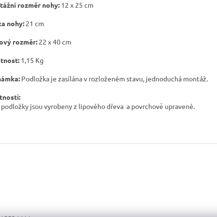
ážní rozměr nohy:
12 x 25 cm
a nohy:
21 cm
ový rozměr:
22
x 40 cm
tnost:
1,15 Kg
námka:
Podložka je zasílána v rozloženém stavu, jednoduchá montáž.
tnosti:
 podložky jsou vyrobeny z lipového dřeva a povrchově upravené.