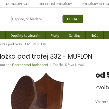
JAK NAKUPOVAT
OBCHODNÍ PODMÍNKY
PODMÍNKY OCHRA
HLEDAT
e
Doplňky ke zbraním
Praky
Svítilny
Nože
ožka pod trofej 332 - MUFLON
ložka pod trofej 332 - MUFLON
né
noceno
Podrobnosti hodnocení
Značka:
Dřevo Novák
ení
od
u
Měrná
Zvolt
cena:
ek.
Varianta