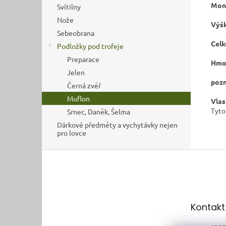
Mont
Svítilny
Nože
Výšk
Sebeobrana
Celk
Podložky pod trofeje
Preparace
Hmo
Jelen
poz
Černá zvěř
Muflon
Vlas
Tyto
Srnec, Daněk, Šelma
Dárkové předměty a vychytávky nejen
pro lovce
Z
á
p
a
t
Kontakt
í