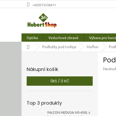
Přejít
+420515536611
na
obsah
Optika
Vzduchové zbraně
Výbava pro lovc
Domů
Podložky pod trofeje
Muflon
Podl
P
Pod
o
s
Nákupní košík
Průměr
Neohod
t
hodnoc
r
produkt
0
KS /
0 KČ
a
je
n
0,0
z
n
5
í
Top 3 produkty
hvězdič
p
a
FALCON MEDUSA M5-650L s