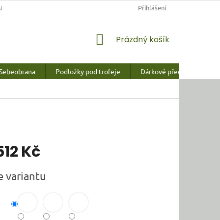
NY OSOBNÍCH ÚDAJŮ
Přihlášení
NÁKUPNÍ
Prázdný košík
KOŠÍK
Sebeobrana
Podložky pod trofeje
Dárkové předměty a vychy
512 Kč
e variantu