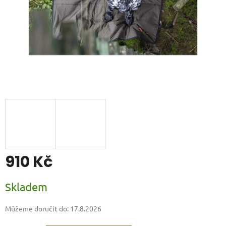
910 Kč
Měrná
Skladem
cena:
Můžeme doručit do:
17.8.2026