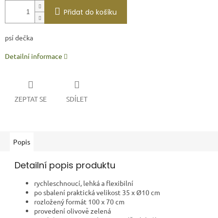
Přidat do košíku
psí dečka
Detailní informace
ZEPTAT SE
SDÍLET
Popis
Detailní popis produktu
rychleschnoucí, lehká a flexibilní
po sbalení praktická velikost 35 x Ø10 cm
rozložený formát 100 x 70 cm
provedení olivově zelená