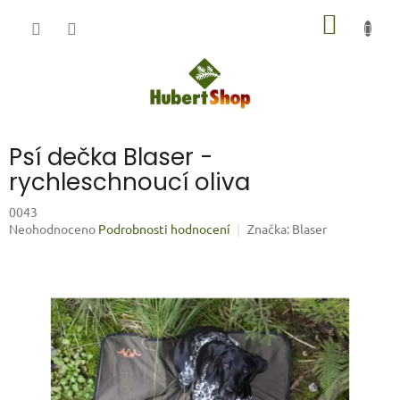
Přejít
NÁKUP
na
obsah
KOŠÍK
Psí dečka Blaser -
rychleschnoucí oliva
0043
Průměrné
Neohodnoceno
Podrobnosti hodnocení
Značka:
Blaser
hodnocení
produktu
je
0,0
z
5
hvězdiček.