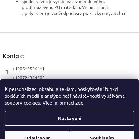
spodní strana je vyrobena z voděodolného,
protiskluzového PU materiálu. Vrchní strana
z polyesteru je voděodpudivá a prakticky omyvatelná
Z
á
p
a
Kontakt
t
í
+420515536611
+420724354205
K personalizaci obsahu a reklam, poskytování funkcí
sociálních médií a analýze naší návštěvnosti využíváme
soubory cookies. Více informací
zde
.
Vytvořil Shoptet
Nastavení
Copyright 2026
HubertShop
. Všechna práva vyhrazena.
Upravit
Odmítnout
Souhlasím
nastavení cookies