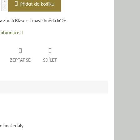
Přidat do košíku
 zbraň Blaser - tmavě hnědá kůže
 informace
ZEPTAT SE
SDÍLET
mi materiály