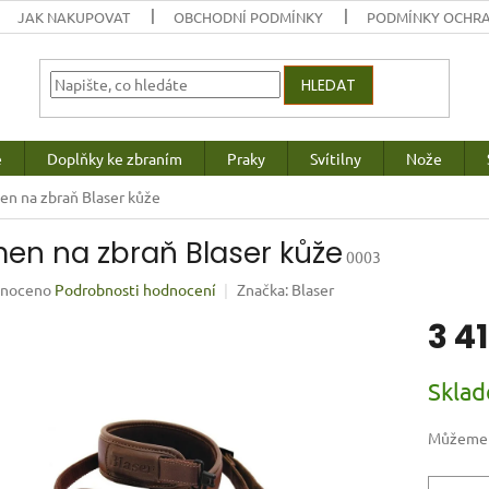
JAK NAKUPOVAT
OBCHODNÍ PODMÍNKY
PODMÍNKY OCHRA
HLEDAT
e
Doplňky ke zbraním
Praky
Svítilny
Nože
n na zbraň Blaser kůže
en na zbraň Blaser kůže
0003
né
noceno
Podrobnosti hodnocení
Značka:
Blaser
ení
3 4
u
Měrná
Skla
cena:
ek.
Můžeme d