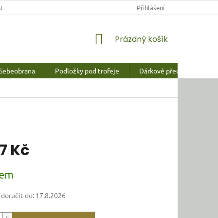
NY OSOBNÍCH ÚDAJŮ
Přihlášení
NÁKUPNÍ
Prázdný košík
KOŠÍK
Sebeobrana
Podložky pod trofeje
Dárkové předměty a vychy
17 Kč
dem
oručit do:
17.8.2026