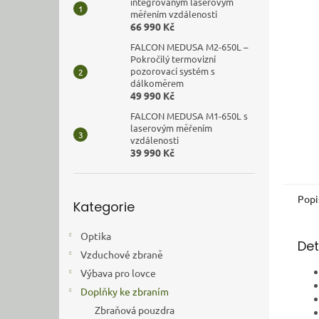
n
integrovaným laserovým
měřením vzdálenosti
e
66 990 Kč
l
FALCON MEDUSA M2-650L –
Pokročilý termovizní
pozorovací systém s
dálkoměrem
49 990 Kč
FALCON MEDUSA M1-650L s
laserovým měřením
vzdálenosti
39 990 Kč
Přeskočit
Popi
Kategorie
kategorie
Optika
Det
Vzduchové zbraně
Výbava pro lovce
Doplňky ke zbraním
Zbraňová pouzdra