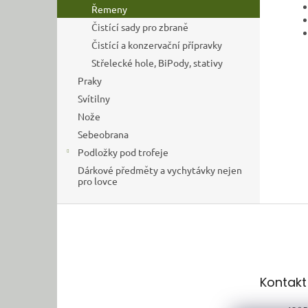
Řemeny
Čistící sady pro zbraně
Čistící a konzervační přípravky
Střelecké hole, BiPody, stativy
Praky
Svítilny
Nože
Sebeobrana
Podložky pod trofeje
Dárkové předměty a vychytávky nejen
pro lovce
Z
á
p
a
t
Kontakt
í