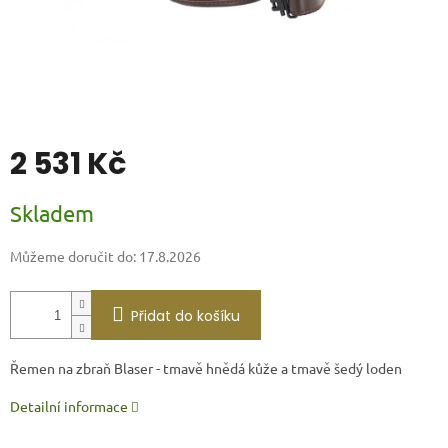
2 531 Kč
Měrná
Skladem
cena:
Můžeme doručit do:
17.8.2026
Přidat do košíku
Řemen na zbraň Blaser - tmavě hnědá kůže a tmavě šedý loden
Detailní informace