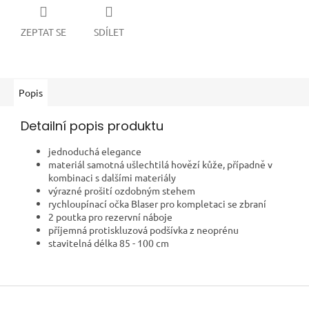
ZEPTAT SE
SDÍLET
Popis
Detailní popis produktu
jednoduchá elegance
materiál samotná
ušlechtilá hovězí kůže, případně v
kombinaci s dalšími materiály
výrazné prošití ozdobným stehem
rychloupínací
očka Blaser pro kompletaci se zbraní
2 poutka pro rezervní náboje
příjemná protiskluzová podšívka z neoprénu
stavitelná délka 85 - 100 cm
Z
á