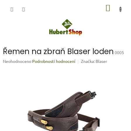
Přejít
NÁKUP
na
obsah
KOŠÍK
Řemen na zbraň Blaser loden
0005
Průměrné
Neohodnoceno
Podrobnosti hodnocení
Značka:
Blaser
hodnocení
produktu
je
0,0
z
5
hvězdiček.